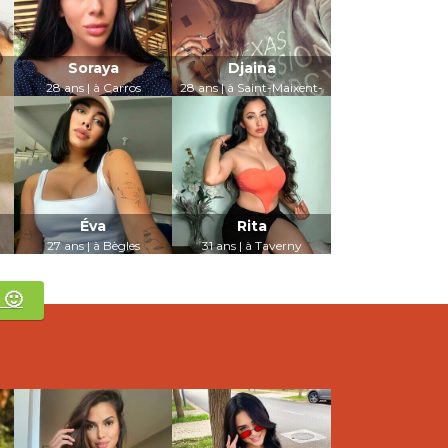
Soraya
Djaina
28 ans | à Carros
28 ans | à Saint-Maixent-
l'École
LUI PARLER
LUI PARLER
Éva
Rita
27 ans | à Bègles
31 ans | à Taverny
LUI PARLER
LUI PARLER
🙂