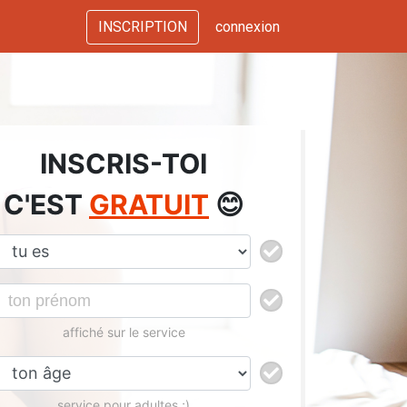
INSCRIPTION
connexion
INSCRIS-TOI
C'EST
GRATUIT
😊
affiché sur le service
service pour adultes ;)