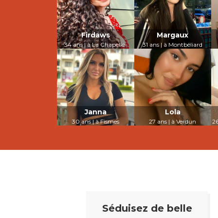
Firdaws
Margaux
34 ans | à La Chapelle-
31 ans | à Montbéliard
Saint-Luc
LUI PARLER
LUI PARLER
Janna
Lola
30 ans | à Fismes
27 ans | à Verdun
26
LUI PARLER
LUI PARLER
Séduisez de belle