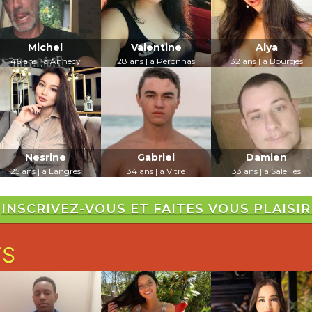
Michel
Valentine
Alya
46 ans | à Annecy
28 ans | à Péronnas
32 ans | à Bourges
LUI PARLER
LUI PARLER
LUI PARLER
Nesrine
Gabriel
Damien
25 ans | à Langres
34 ans | à Vitré
33 ans | à Saleilles
LUI PARLER
LUI PARLER
LUI PARLER
INSCRIVEZ-VOUS ET FAITES VOUS PLAISIR 
TS