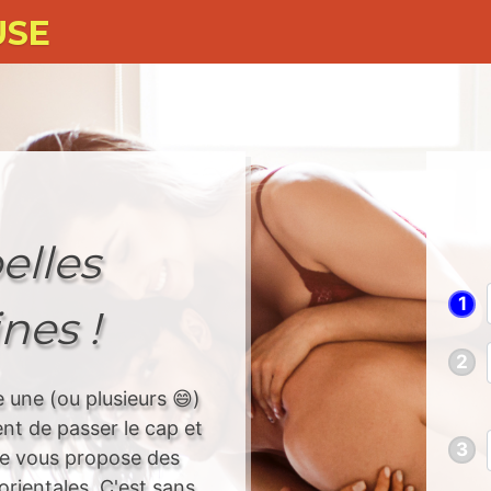
USE
elles
1
nes !
2
 une (ou plusieurs 😄)
nt de passer le cap et
3
se vous propose des
rientales. C'est sans