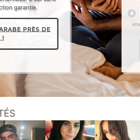
ction garantie.
4
att
ARABE PRÈS DE
 !
TÉS