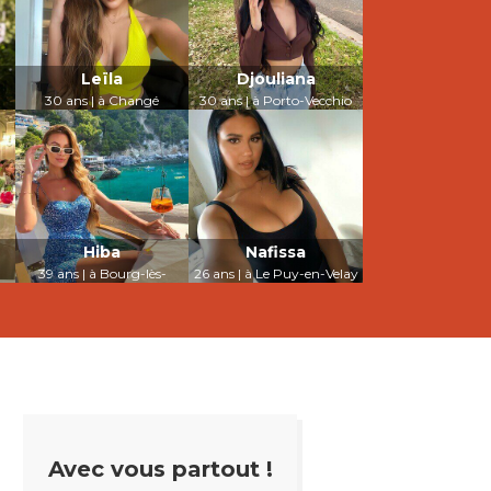
Leïla
Djouliana
-
30 ans | à Changé
30 ans | à Porto-Vecchio
LUI PARLER
LUI PARLER
Hiba
Nafissa
39 ans | à Bourg-lès-
26 ans | à Le Puy-en-Velay
Valence
LUI PARLER
LUI PARLER
Avec vous partout !