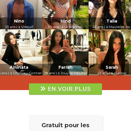
Nino
Hind
Talia
25 ans | à Villejuif
30 ans | à Le Kremlin-
22 ans | à Maizières-lès
Bicêtre
Metz
LUI PARLER
LUI PARLER
LUI PARLER
Aminata
Farrah
Sarah
 ans | à Château-Gontier
28 ans | à Jouy-le-Moutier
22 ans | à Aurillac
LUI PARLER
LUI PARLER
LUI PARLER
EN VOIR PLUS
Gratuit pour les