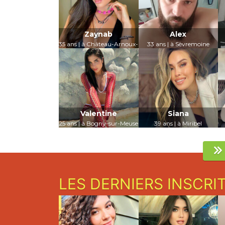
Zaynab
Alex
35 ans | à Château-Arnoux-
33 ans | à Sèvremoine
Saint-Auban
LUI PARLER
LUI PARLER
Valentine
Siana
25 ans | à Bogny-sur-Meuse
39 ans | à Miribel
LUI PARLER
LUI PARLER
LES DERNIERS INSCRI